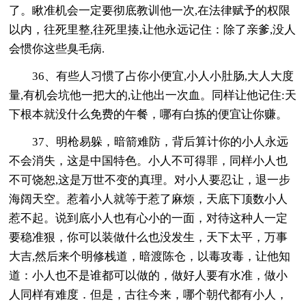
了。瞅准机会一定要彻底教训他一次,在法律赋予的权限
以内，往死里整,往死里揍,让他永远记住：除了亲爹,没人
会惯你这些臭毛病.
36、有些人习惯了占你小便宜,小人小肚肠,大人大度
量,有机会坑他一把大的,让他出一次血。同样让他记住:天
下根本就没什么免费的午餐，哪有白拣的便宜让你赚。
37、明枪易躲，暗箭难防，背后算计你的小人永远
不会消失，这是中国特色。小人不可得罪，同样小人也
不可饶恕,这是万世不变的真理。对小人要忍让，退一步
海阔天空。惹着小人就等于惹了麻烦，天底下顶数小人
惹不起。说到底小人也有心小的一面，对待这种人一定
要稳准狠，你可以装做什么也没发生，天下太平，万事
大吉,然后来个明修栈道，暗渡陈仓，以毒攻毒，让他知
道：小人也不是谁都可以做的，做好人要有水准，做小
人同样有难度．但是，古往今来，哪个朝代都有小人，