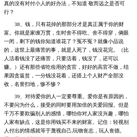
真的没有对付小人的好办法，不知道 敬而远之是否可
行？
38、钱，只有花掉的那部分才是真正属于你的财
富。你就是家缠万贯，生时舍不得吃、舍不得穿，俩眼
一闭，剩下的钱你知道谁花了？冤不冤？就像小品说
的，这世上最痛苦的事，就是人死了，钱没花完。（比
人活着钱没了还痛苦，只要活着，钱没了，还可以
赚。）还有那些省吃俭用的贪官，好好的高官不做，结
果因贪返贫，一分钱没花着，还搭上个人财产全部没
收，名誉扫地，惨不惨？
39、对待爱你的人一定要尊重。爱你是有原因的，
不要问为什么，接受的同时要用加倍的关爱回报。但是
千万不要欺骗别人的感情，哪怕你对人家没兴趣，哪怕
人家有缺点，这是你用钱买不来的财富。记住：轻视别
人付出的情感就等于蔑视自己,玩物丧志，玩人丧德。