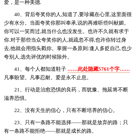
爱，是一种美德.
40、背后夸奖你的人,知道了,要珍藏在心里,这里面很
少有水分。当面夸奖你那叫奉承,说的再难听些叫献媚。
你可以一笑而过,就当什么也没发生。也许不久就有求于
你.对于那些当众夸奖你的人,就疏忽不得,也许你转过身
去,他就会用指头戳你。掌握一条原则:逢人多贬自己,也少
夸别人,选先评优的时候除外。
41、每个人都知道鞋子
……此处隐藏5761个字……
凡事盼望。凡事忍耐。爱是永不止息。
21、行动是治愈恐惧的良药，而犹豫、拖延将不断
滋养恐惧。
22、没有天生的信心，只有不断培养的信心。
23、只有一条路不能选择——那就是放弃的路；只
有一条路不能拒绝——那就是成长的路。