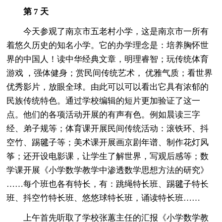
第 7 天
今天参观了南京市五老村小学，这是南京市一所有
着悠久历史的知名小学。它的办学理念是：培养胸怀世
界的中国人！读中华经典文章，明理睿智；玩传统体育
游戏 ，强体健身；赏民间传统艺术， 优雅气质；看世界
优秀影片，放眼全球。由此可以可以看出它具有浓郁的
民族传统特色。通过学校编辑的短片更加验证了这一
点。他们的各项活动开展的有声有色。例如晨读三字
经、弟子规等；体育课开展民间传统活动：滚铁环、抖
空竹、踢毽子等；美术课开展画京剧年谱、制作花灯风
筝；还开设电影课，让学生了解世界，写观后感等；数
学课开展《小学数学教学中渗透数学思想方法的研究》
……每个班也各有特长，有：跳绳特长班、踢毽子特长
班、抖空竹特长班、悠悠球特长班，诵读特长班……
上午首先听取了学校张蕙主任的汇报《小学数学教