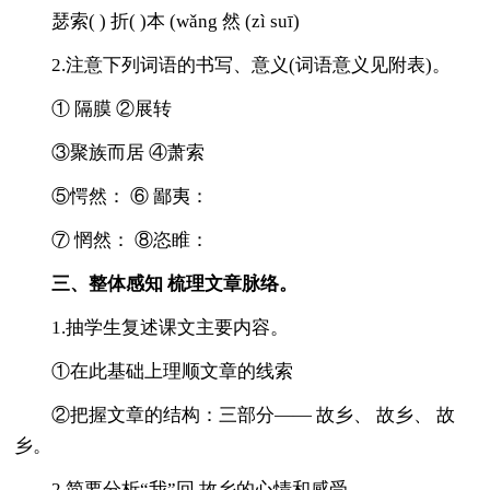
瑟索( ) 折( )本 (wǎng 然 (zì suī)
2.注意下列词语的书写、意义(词语意义见附表)。
① 隔膜 ②展转
③聚族而居 ④萧索
⑤愕然： ⑥ 鄙夷：
⑦ 惘然： ⑧恣睢：
三、整体感知 梳理文章脉络。
1.抽学生复述课文主要内容。
①在此基础上理顺文章的线索
②把握文章的结构：三部分—— 故乡、 故乡、 故
乡。
2.简要分析“我”回 故乡的心情和感受。