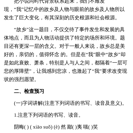
把小说同时代背景联系起来，我们不难发
现，“我”记忆中的故乡及人物与眼前的故乡及人物所以
发生了巨大变化，有其深刻的历史根源和社会根源。
“故乡”这一题目，不仅交待了事件发生和发展的具
体地点，而且为人物活动提供了特定的场所和环境。题
目还有更深一层的含义。对于一般人来说，故乡总是美
好的，亲切的，值得怀念 的。但是在“我”眼中“故乡”却
是如此衰败、萧条，特别是人与人之间，都隔着“一层可
悲的厚障壁”，让我感到悲凉，也激起了“我”要求改变现
状的强烈愿望。
二、检查预习
(一)字词讲解(注意下列词语的书写、读音及意义)。
1.注意下列词语的书写、读音。
阴晦( ) ( xiāo suǒ) (è) 然 鄙( )夷 嗤( )笑